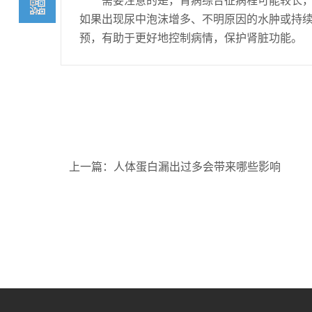
询我们
400-
如果出现尿中泡沫增多、不明原因的水肿或持
预，有助于更好地控制病情，保护肾脏功能。
6591-
900
上一篇：
人体蛋白漏出过多会带来哪些影响