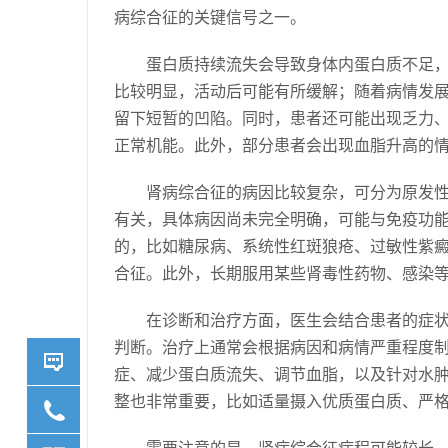
病综合征的关键信号之一。
蛋白质持续流失会导致身体内蛋白质不足
比较明显，活动后可能有所缓解；随着病情发
留下短暂的凹陷。同时，患者还可能出现乏力
正常机能。此外，部分患者会出现血脂升高的
肾病综合征的病因比较复杂，可分为原发
有关，具体病因尚未完全明确，可能与免疫功
的，比如糖尿病、系统性红斑狼疮、过敏性紫
合征。此外，长期服用某些肾毒性药物、感染
在诊断和治疗方面，医生会结合患者的症
判断。治疗上通常会根据病因和病情严重程度
症、减少蛋白质流失、调节血脂，以及针对水
整也非常重要，比如适量摄入优质蛋白质、严
详情咨
需要注意的是，肾病综合征病程可能较长