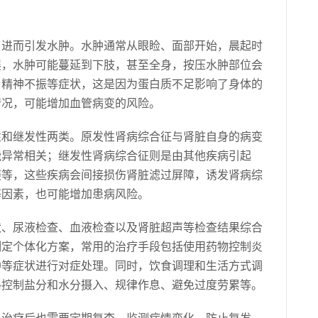
，进而引发水肿。水肿通常从眼睑、面部开始，晨起时
展，水肿可能蔓延到下肢，甚至全身，按压水肿部位会
、精神不振等症状，这是因为蛋白质不足影响了身体的
情况，可能增加血管病变的风险。
性和继发性两类。原发性肾病综合征与肾脏自身的病变
能异常相关；继发性肾病综合征则是由其他疾病引起
癜等，这些疾病会间接损伤肾脏滤过屏障，诱发肾病综
等因素，也可能增加患病风险。
状、尿液检查、血液检查以及肾脏超声等检查结果综合
制定个体化方案，常用的治疗手段包括使用药物控制炎
肿等症状进行对症处理。同时，饮食调理和生活方式调
格控制盐分和水分摄入、规律作息、避免过度劳累等。
，治疗后也需要定期复查，监测病情变化，防止复发。